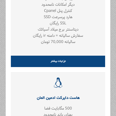
دیگر امکانات نامحدود
کنترل پنل Cpanel
هارد پرسرعت SSD
SSL رايگان
ديتاسنتر برج ميلاد آسياتك
سفارش سالیانه = دامنه ir رایگان
سالیانه 70,000 تومان
جزئیات بیشتر
هاست دایرکت ادمین المان
500 مگابایت فضا
پهنای باند نامحدود