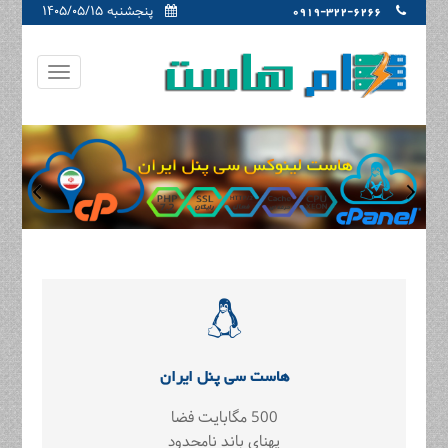
پنجشنبه ۱۴۰۵/۰۵/۱۵
0919-322-6266
هاست سی پنل ایران
500 مگابایت فضا
پهنای باند نامحدود