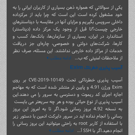
یکی از سوالاتی که همواره ذهن بسیاری از کاربران ایرانی را به
خود مشغول کرده است این است که چرا باید از مرکزداده
داخلی سرویس بگیریم و مزایای آنها در مقایسه با دیتاسنترهای
خارجی چیست؟تا قبل از وجود یک مرکز داده (دیتاسنتر)
استاندارد در ایران، بسیاری از سازمان‌ها، بانک‌ها، کسب و
کارها، شرکت‌های دولتی و خصوصی، چاره‌ای جز دریافت
خدمات از مراکز داده خارجی نداشتند. این مسئله، صرف نظر
از ملاحظات امنیتی که ب...
ادامه مطلب
آسیب پذیری خطرناک Exim
آسیب پذیری خطرناکی تحت CVE-2019-10149 بر روی
Exim ورژن 4.91 و پایین تر منتشر شده است که به مهاجم
اجازه اجرای کد ریموت و دسترسی به سرور را می دهند.این
آسیب پذیری از نوع حیاتی بوده و هر چه سریعتر می بایست
به نسخه 4.92 بروز رسانی شود.اگر تا به امروز این بروز
رسانی را انجام نداده اید در سرور دایرکت ادمین با دستور زیر
با استفاده از کاربر root به راحتی میتوانید این بروز رسانی را
انجام دهید.اگر با SSH آ...
ادامه مطلب