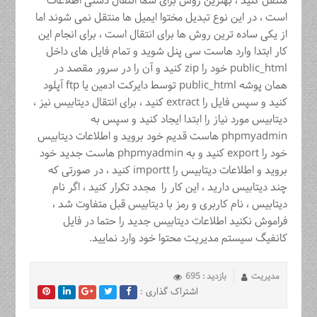
منتقل کنید ، بهترین روش برای شما انتقال دستی اطلاعات
است ، در این نوع تبدیل مختوا ایمیل ها منتقل نمی شوند اما
از یکی ساده ترین روش ها برای انتقال است ، برای انجام این
کار ابتدا وارد هاست سی پنل شوید و تمام فایل های داخل
public_html خود را zip کنید و آن را در سرور مقصد در
همان پوشه public_html توسط دایرکت ادمین یا ftp آپلود
کنید و سپس فایل را extract کنید ، برای انتقال دیتابیس نیز ،
دیتابیس مورد نیاز را ابتدا ایجاد کنید و سپس به
phpmyadmin هاست قدیم خود بروید و اطلاعات دیتابیس
خود را export کنید و به phpmyadmin هاست جدید خود
بروید و اطلاعات دیتابیس را importt کنید ، در صورتی که
چند دیتابیس دارید ، این کار را مجدد تکرار کنید ، اگر نام
دیتابیس ، نام کاربری و رمز با دیتابیس قبل متفاوت شد ،
فراموش نکنید اطلاعات دیتابیس جدید را حتما در فایل
کانفیگ سیستم مدیریت محتوا خود وارد نمایید.
مدیریت
بازدید : 695
اشتراک گذاری :