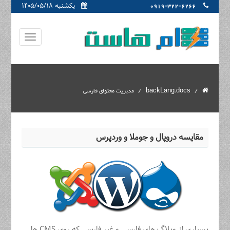
یکشنبه ۱۴۰۵/۰۵/۱۸
0919-322-6266
backLang.docs
مدیریت محتوای فارسی
مقایسه دروپال و جوملا و وردپرس
بسیاری از وبلاگ های فارسی و غیر فارسی که روی CMS ها