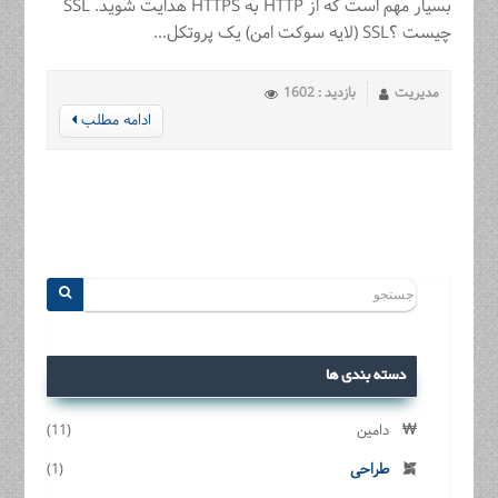
بسیار مهم است که از HTTP به HTTPS هدایت شوید. SSL
چیست ؟SSL (لایه سوکت امن) یک پروتکل...
مدیریت
بازدید : 1602
ادامه مطلب
دسته بندی ها
دامین
(11)
طراحی
(1)