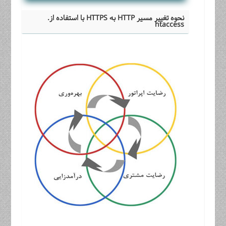
نحوه تغییر مسیر HTTP به HTTPS با استفاده از.
htaccess