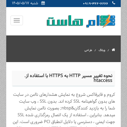
شنبه ۱۴۰۵/۰۵/۱۷
0919-322-6266
وبلاگ
طراحی
نحوه تغییر مسیر HTTP به HTTPS با استفاده از.
htaccess
کروم و فایرفاکس شروع به نمایش هشدارهای ناامن در سایت
های بدون گواهینامه SSL کرده اند. بدون SSL ، وب سایت
شما را به بازدید کنندگان&nbsp; بصورت ناامن نمایش
میدهد. بنابراین ، استفاده از یک اتصال رمزگذاری شده SSL
جهت ایمنی ، دسترسی یا دلایل انطباق PCI ضروری است. این