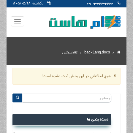
یکشنبه ۱۴۰۵/۰۵/۱۸
0919-322-6266
backLang.docs
کلادلینوکس
هیچ اطلاعاتی در این بخش ثبت نشده است!
دسته بندی ها