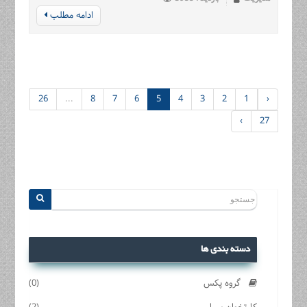
ادامه مطلب
26
...
8
7
6
5
4
3
2
1
‹
›
27
دسته بندی ها
گروه پکس
(0)