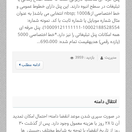
تبلیغات در سطح انبوه دارند. این پنل دارای خطوط عمومی و
خط اختصاصی از&nbsp; 1000 انتخابی می باشد( به عنوان
مثال شماره موبایل یا شماره ثابت با کد. نمونه شماره:
10002188528554-10009121111111). پنل حرفه ای
همه امکانات پنل تبلیغاتی را نیز دارد.*خط اختصاصی 5000
(یازده رقمی) هدیهقیمت تمام شده: 690،000...
مدیریت
بازدید : 3959
ادامه مطلب
انتقال دامنه
در صورت سپری شدن موعد انقضا دامنه؛ احتمال امکان تمدید
آن تا ۲۸ روز با هزینه معمول وجود دارد. پس از گذشت ۳۰
روز از تاریخ انقضاء با توجه به شرایط مختلف رجیسترر ها