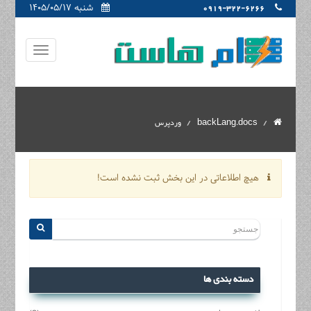
شنبه ۱۴۰۵/۰۵/۱۷
0919-322-6266
backLang.docs
وردپرس
هیچ اطلاعاتی در این بخش ثبت نشده است!
دسته بندی ها