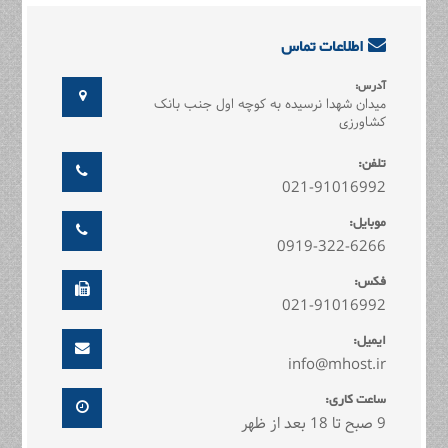
اطلاعات تماس
آدرس:
میدان شهدا نرسیده به کوچه اول جنب بانک
کشاورزی
تلفن:
021-91016992
موبایل:
0919-322-6266
فکس:
021-91016992
ایمیل:
info@mhost.ir
ساعت کاری:
9 صبح تا 18 بعد از ظهر