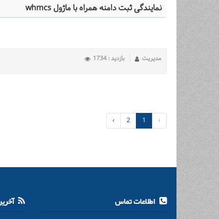
نمایندگی ثبت دامنه همراه با ماژول whmcs
مدیریت
بازدید : 1734
›
2
1
‹
اطلاعات تماس
آخرین 