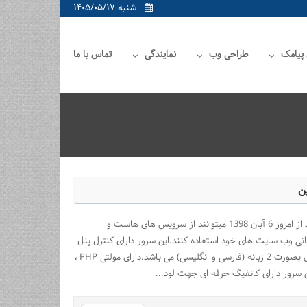
شنبه ۱۴۰۵/۰۵/۱۷
 پیامک
طراحی وب
نمایندگی
تماس با ما
ن
به اطلاع کاربران و همکاران عزیز میرساند از امروز 6 آبان 1398 میتوانند از سرویس های هاست و
انی وب سایت های خود استفاده کنند.این سرور دارای کنترل پنل
دایرکت ادمین و قالب ویرایش شده کاپری بصورت 2 زبانه (فارسی و انگلیسی) می باشد.دارای مولتی PHP ،