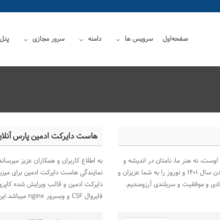
صفحه‌اول
سرویس ها
دامنه
سرور مجازی
پنل
هاست دایرکت ادمین پارس آنلای
اوست، نه هنر ما، نامتان در اندیشه و
مهرتان در قلب ماست.... "عید" این آیین باستانی نیاکان و فرارسیدن سال ۱۴۰۱ و نوروز را به شما عزیزان و
نمایندگی هاست دایرکت ادمین برای میزب
ادی و موفقیت و سربلندی آرزومندیم.
فایروال CSF و وبسرور nginx میباشد.این سرور دارای کانفیگ حرفه ای جهت لود...