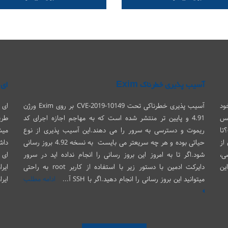
آسیب پذیری خطرناک Exim
ای 
ود
آسیب پذیری خطرناکی تحت CVE-2019-10149 بر روی Exim ورژن
ای 
یس
4.91 و پایین تر منتشر شده است که به مهاجم اجازه اجرای کد
طری
تا
ریموت و دسترسی به سرور را می دهند.این آسیب پذیری از نوع
میش
از
حیاتی بوده و هر چه سریعتر می بایست به نسخه 4.92 بروز رسانی
داش
ی،
شود.اگر تا به امروز این بروز رسانی را انجام نداده اید در سرور
ین
دایرکت ادمین با دستور زیر با استفاده از کاربر root به راحتی
ایر
میتوانید این بروز رسانی را انجام دهید.اگر با SSH آ...
ادامه مطلب
ایر