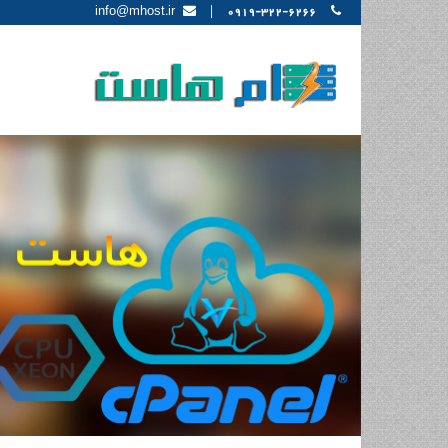
|
info@mhost.ir
0919-322-6266