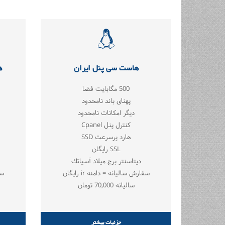
هاست سی پنل ایران
ه
500 مگابایت فضا
پهنای باند نامحدود
دیگر امکانات نامحدود
کنترل پنل Cpanel
هارد پرسرعت SSD
SSL رايگان
ديتاسنتر برج ميلاد آسياتك
سفارش سالیانه = دامنه ir رایگان
سف
سالیانه 70,000 تومان
جزئیات بیشتر