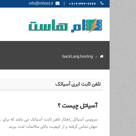
|
info@mhost.ir
0919-322-6266
backLang.hosting
تلفن ثابت ابری آسیاتک
آسیاتل چیست ؟
جهان تماس گرفته و از کیفیت بالای مکالمات لذت ببرند.