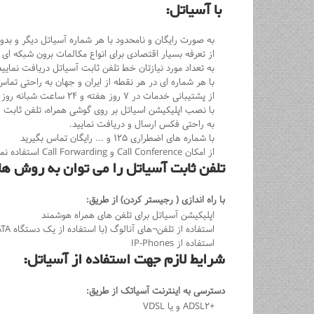
با آسیاتل:
به صورت رایگان و نامحدود با هر شماره آسیاتل دیگر و بد
از تعرفه بسیار اقتصادی برای انواع مکالمات برون شبکه ای 
به تعداد مورد نیازتان خط تلفن ثابت آسیاتل دریافت نمایید
با هر شماره ای در هر نقطه از ایران و جهان به راحتی تماس
از پشتیبانی خدمات در ۷ روز هفته و ۲۴ ساعت شبانه روز بهره مند شوید.
با نصب اپلیکیشن اسیاتل بر روی گوشی همراه، تلفن ثابت را
به راحتی فکس ارسال و دریافت نمایید.
با شماره های اضطراری ۱۲۵ و ... رایگان تماس بگیرید
از امکان Call Conference و Call Forwarding استفاده نمایید.
تلفن ثابت آسیاتل را می توان به روش های
با راه اندازی ( رجیستر کردن) از طریق:
اپلیکیشن آسیاتل برای تلفن های همراه هوشمند
استفاده از تلفن¬های آنالوگ (با استفاده از یک دستگاه ATA در مسیر مودم و تلفن آنالوگ)
استفاده از IP-Phones
شرایط لازم جهت استفاده از آسیاتل:
دسترسی به اینترنت آسیاتک از طریق:
+ADSL۲ و یا VDSL