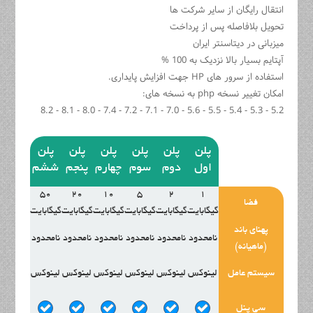
انتقال رايگان از ساير شركت ها
تحویل بلافاصله پس از پرداخت
میزبانی در دیتاسنتر ایران
آپتایم بسیار بالا نزدیک به 100 %
استفاده از سرور های HP جهت افزایش پایداری.
امکان تغییر نسخه php به نسخه های:
5.2 - 5.3 - 5.4 - 5.5 - 5.6 - 7.0 - 7.1 - 7.2 - 7.4 - 8.0 - 8.1 - 8.2
پلن
پلن
پلن
پلن
پلن
پلن
اول
دوم
سوم
چهارم
پنجم
ششم
50
20
10
5
2
1
فضا
گیگابایت
گیگابایت
گیگابایت
گیگابایت
گیگابایت
گیگابایت
پهنای باند
نامحدود
نامحدود
نامحدود
نامحدود
نامحدود
نامحدود
(ماهیانه)
سیستم عامل
لینوکس
لینوکس
لینوکس
لینوکس
لینوکس
لینوکس
سی پنل