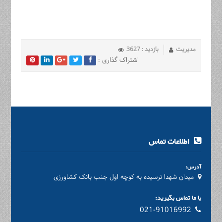
مدیریت
بازدید : 3627
اشتراک گذاری :
اطلاعات تماس
آدرس:
میدان شهدا نرسیده به کوچه اول جنب بانک کشاورزی
با ما تماس بگیرید:
021-91016992