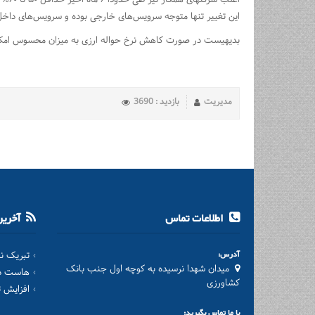
اغلب شرکتهای همکار نیز طی حدودا ۶ ماه اخیر حداقل ۵۰ تا ۶۰% افزایش نرخ داشته که ام هاست مطابق با سیاستهای کاری خود و جهت حمایت از مشتریان اقدام به افزایش حدودا ۲۵%ای نموده است
این تغییر تنها متوجه سرویس‌های خارجی بوده و سرویس‌های داخ
بدیهیست در صورت کاهش نرخ حواله ارزی به میزان محسوس امکان ت
مدیریت
بازدید : 3690
اطلاعات تماس
آخرین 
آدرس:
تبریک نورو
میدان شهدا نرسیده به کوچه اول جنب بانک
هاست دا
کشاورزی
افزایش 
با ما تماس بگیرید: