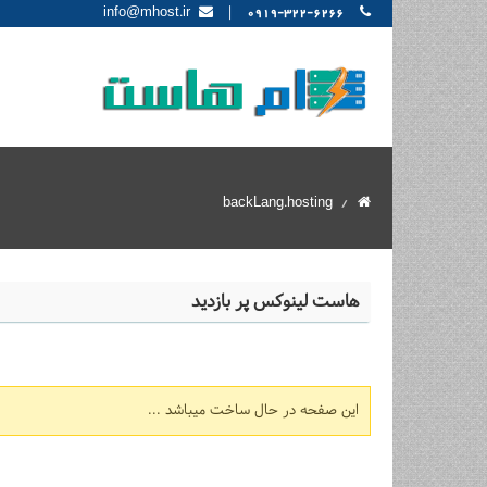
|
info@mhost.ir
0919-322-6266
backLang.hosting
هاست لینوکس پر بازدید
این صفحه در حال ساخت میباشد ...