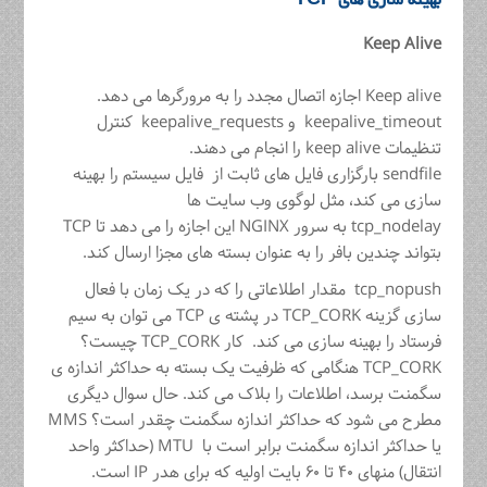
بهینه سازی های TCP
Keep Alive
Keep alive اجازه اتصال مجدد را به مرورگرها می دهد.
keepalive_timeout و keepalive_requests کنترل
تنظیمات keep alive را انجام می دهند.
sendfile بارگزاری فایل های ثابت از فایل سیستم را بهینه
سازی می کند، مثل لوگوی وب سایت ها
tcp_nodelay به سرور NGINX این اجازه را می دهد تا TCP
بتواند چندین بافر را به عنوان بسته های مجزا ارسال کند.
tcp_nopush مقدار اطلاعاتی را که در یک زمان با فعال
سازی گزینه TCP_CORK در پشته ی TCP می توان به سیم
فرستاد را بهینه سازی می کند. کار TCP_CORK چیست؟
TCP_CORK هنگامی که ظرفیت یک بسته به حداکثر اندازه ی
سگمنت برسد، اطلاعات را بلاک می کند. حال سوال دیگری
مطرح می شود که حداکثر اندازه سگمنت چقدر است؟ MMS
یا حداکثر اندازه سگمنت برابر است با MTU (حداکثر واحد
انتقال) منهای ۴۰ تا ۶۰ بایت اولیه که برای هدر IP است.