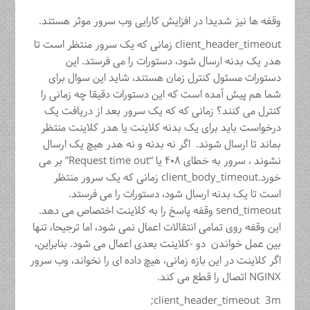
وقفه ها نیز شدیدا در افزایش کارایی وب سرور موثر هستند.
client_header_timeout زمانی که یک سرور منتظر است تا
هدر یک بدنه ارسال شود، دستورات را می فرستد. این
دستورات مسئول کنترل زمان هستند، شاید این سوال برای
شما هم پیش آمده است که این دستورات دقیقا چه زمانی را
کنترل می کنند؟ زمانی که که یک سرور بعد از دریافت یک
درخواست باید برای یک بدنه کلاینت یا هدر کلاینت منتظر
بماند تا ارسال شوند. اگر نه بدنه و نه هدر هیچ یک ارسال
نشوند ، سرور به خطای ۴۰۸ یا “Request time out” بر می
خورد.client_body_timeout زمانی که یک سرور منتظر
است تا یک بدنه ارسال شود، دستورات را می فرستد.
send_timeout وقفه پاسخ را به کلاینت اختصاص می دهد.
این وقفه روی تمامی انتقالات اعمال نمی شود، اما ترجیحا، تنها
بین عمل خواندن دو -کلاینت بعدی اعمال می شود. بنابراین،
اگر کلاینت در این بازه زمانی، هیچ داده ای را نخواند، وب سرور
NGINX اتصال را قطع می کند.
client_header_timeout 3m;