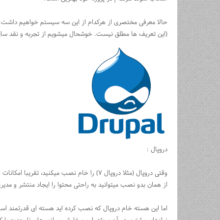
حالا معرفی مختصری از هرکدام از این سه سیستم خواهیم داشت.
(این تعریف ها مطلق نیست. خوشحال میشویم از تجربه و نقد سایر
دروپال :
وقتی دروپال (مثلا دروپال ۷) را خام نصب میکنید
از همان بدو نصب میتوانید به راحتی محتوا را ایجاد منتشر و مدی
اما این هسته خام دروپال که نصب کرده اید هسته ای قدرتمند اس