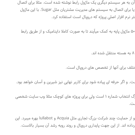
ل آن به هر سیستم دیگری یک ماژول رابط نوشته شده است. مثلا برای اتصال
به سیستم های مختلف مدیریت انجمن مثل Vbulletin و PHPBB یا برای اتصال به سیستم های مدیریت مشتریان مثل Sugar. با این ماژول
 نرم افزار اصلی پروژه که دروپال است استفاده کرد.
اگر هم برای موضوعی ماژول خاصی وجود نداشته باشد حدود ۱۰ تا ۵۰ ماژول پایه به کمک میآیند تا به صورت کاملا داینامیک و از طریق رابط
تلف برای آنها از تخصص های دروپال است.
 و اگر حرفه ای پیاده شود برای کاربر نهایی نیز شیرین و آسان خواهد بود.
دروپال به سبب قابلیت های پایه ای برای پروژه ها و سازمانهای بزرگ انتخاب شماره ۱ است ولی برای پروژه های کوچک مثلا وب سایت شخصی
پشتیبانی دروپال ۷ توسط سایت اصلی Drupal.org انجام میشود و از حمایت چند شرکت بزرگ تجاری مثل Acquia و lullabot بهره میبرد. این
اده اند. از این جهت پایداری دروپال و روند روبه رشد آن بسیار بالاست.