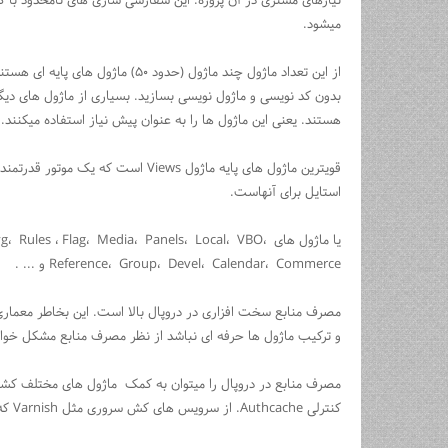
میشود.
از این تعداد ماژول چند ماژول (حدود 
بدون کد نویسی و ماژول نویسی بسازید. بسیاری از ماژول های دیگر
هستند. یعنی این ماژول ها را به عنوان پیش نیاز استفاده میکنند.
قویترین ماژول های پایه ماژول Views
استایل برای آنهاست.
یا ماژول های s ، Flag، Media، Panels، Local، VBO
Reference، Group، Devel، Calendar، Commerce و ... .
مصرف منابع سخت افزاری در دروپال بالا است. این بخاطر معماری
و ترکیب ماژول ها حرفه ای نباشد از نظر مصرف منابع مشکل خو
کنترلی Authcache. از سرویس های کش سروری مثل Varnish که پیشنهاد و انتخاب سایت اصلی دروپال هست نیز میتوان استفاده کرد.