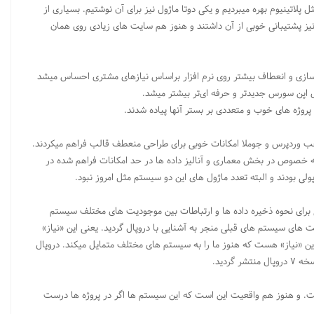
PHPN و انواع نسخه های آن مثل پلاتینیوم بهره میبردیم و یکی دوتا ماژول نیز برای آن نوشتیم. بسیاری از
ز پشتیبانی خوبی از آن داشتند و هنوز هم سایت های زیادی روی همان
 سازی و انعطاف بیشتر روی نرم افزار براساس نیازهای مشتری احساس میشد
اپن سورس جدیدتر و حرفه ای‌تر بیشتر میشد.
پروژه های خوب و متعددی بر بستر آنها پیاده شدند.
۱. بود و وردپرس به نسخه ۲ رسیده بود. خب وردپرس و جوملا امکانات خوبی برای طراحی منعطف قالب فراهم میکردند.
ه خصوص در بخش معماری و آنالیز داده ها در حد امکانات فراهم شده در
ولی بودند و البته تعدد ماژول های این دو سیستم مثل امروز نبود.
برای نحوه ذخیره داده ها و ارتباطات بین موجودیت های مختلف سیستم
های سیستم های قبلی منجر به آشنایی با دروپال گردید. یعنی این «نیاز»
این «نیاز» هست که هنوز ما را به سیستم های مختلف متمایل میکند. دروپال
ت. و هنوز هم واقعیت این است که این سیستم ها اگر در پروژه ها درست