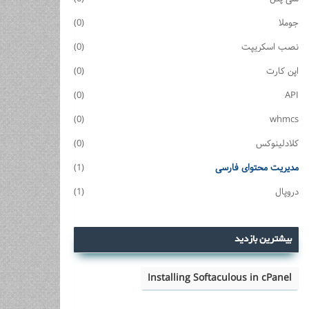
جوملا
(0)
نصب اسکریپت
(0)
اپن کارت
(0)
(0)
API
(0)
whmcs
کلادلینوکس
(0)
مدیریت محتوای فارسی
(1)
دروپال
(1)
بیشترین بازدید
Installing Softaculous in cPanel