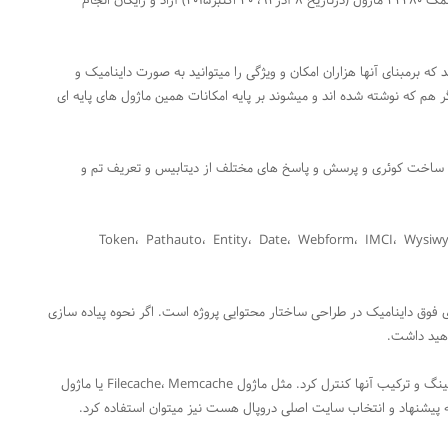
نیازهای مشتری در آن پروژه. این سفارشی سازی های نامحدود با کمک ۳۲۲۸۰ ماژول (درتاریخ ۸ آذر۹۴، ۳۰ اکتبر۲۰۱۵) آزاد و رایگان انجام
۵۰) ماژول های پایه ای هستند که برمبنای آنها هزاران امکان و ویژگی را میتوانید به صورت داینامیک و
 هم که نوشته شده اند و میشوند بر پایه امکانات همین ماژول های پایه ای
 است که یک موتور قدرتمند ساخت کوئری و پرسش و پاسخ های مختلف از دیتابیس و تعریف تم و
Token، Pathauto، Entity، Date، Webform، IMCI، Wysiwyg، Rule،
 فوق داینامیک در طراحی ساختار محتوایی پروژه است. اگر نحوه پیاده سازی
اهید داشت.
مصرف منابع در دروپال را میتوان به کمک ماژول های مختلف کشینگ و ترکیب آنها کنترل کرد. مثل ماژول Filecache، Memcache یا ماژول