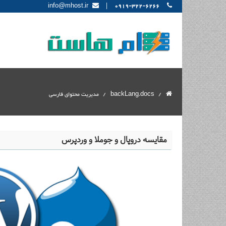
|
info@mhost.ir
0919-322-6266
backLang.docs
مدیریت محتوای فارسی
مقایسه دروپال و جوملا و وردپرس