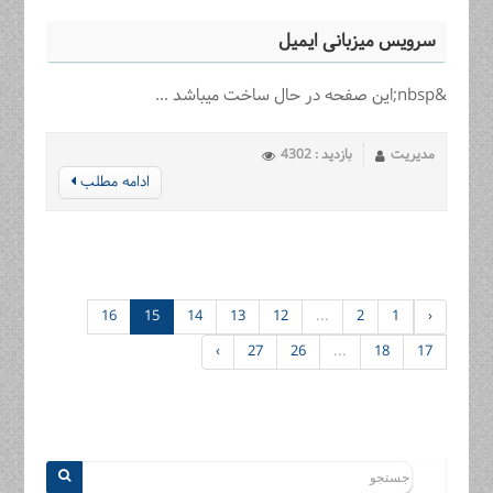
سرویس میزبانی ایمیل
&nbsp;این صفحه در حال ساخت میباشد ...
مدیریت
بازدید : 4302
ادامه مطلب
16
15
14
13
12
...
2
1
‹
›
27
26
...
18
17