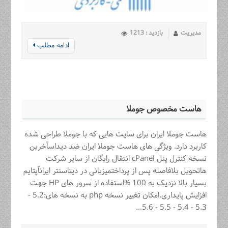
مدیریت
بازدید : 1213
ادامه مطلب
هاست مخصوص جوملا
هاست جوملا ایران برای سایت هایی که با جوملا طراحی شده
کاربرد دارد. ویژگی های هاست جوملا ایران ضد دیداسآخرین
نسخه کنترل پنل cPanel انتقال رايگان از ساير شركت
هاتحویل بلافاصله پس از پرداختمیزبانی در دیتاسنتر ایرانآپتایم
بسیار بالا نزدیک به 100 %استفاده از سرور های HP جهت
افزایش پایداری.امکان تغییر نسخه php به نسخه های:5.2 -
5.3 - 5.4 - 5.5 - 5.6...